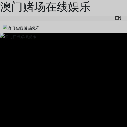
澳门赌场在线娱乐
EN
网站澳门赌场在线娱乐
澳门在线赌城娱乐
澳门在线赌城娱乐
澳门赌场在线娱乐
澳门赌场在线娱乐
澳门在线赌城娱乐