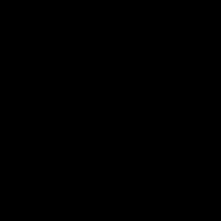
澳门赌场在线娱乐