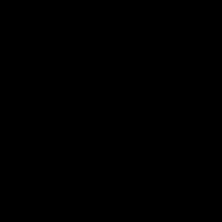
在
线
娱
乐
澳
门
在