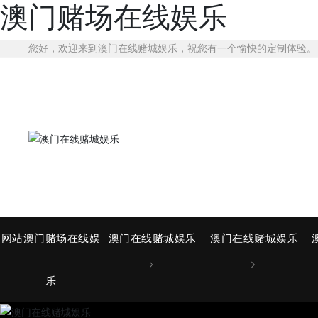
澳门赌场在线娱乐
您好，欢迎来到澳门在线赌城娱乐，祝您有一个愉快的定制体验。
网站澳门赌场在线娱
澳门在线赌城娱乐
澳门在线赌城娱乐
乐