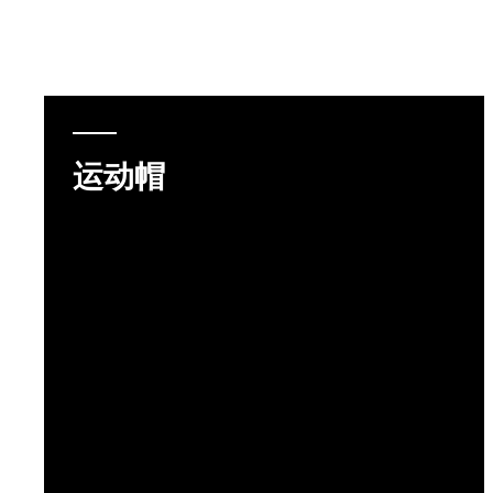
运动帽
棒球帽
街舞帽
爸爸帽