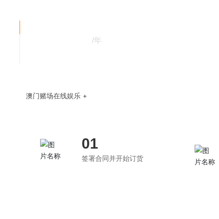
本公司一直坚持"以质优求发展"为管理方针，建立了完善的质量控
2009
/年
公司成立于2009
澳门赌场在线娱乐 +
01
签署合同并开始订货