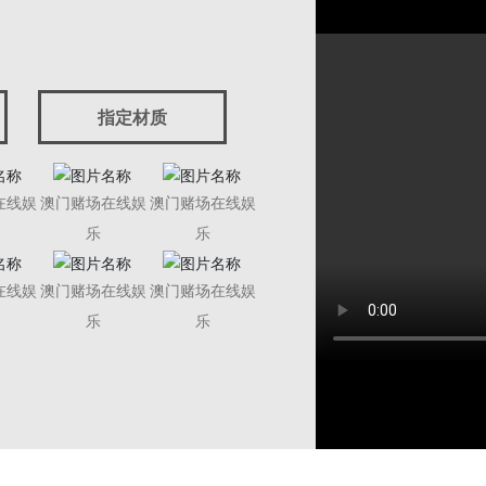
指定材质
在线娱
澳门赌场在线娱
澳门赌场在线娱
乐
乐
在线娱
澳门赌场在线娱
澳门赌场在线娱
乐
乐