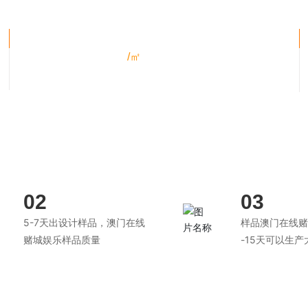
制体系。公司领导及全体员工竭诚欢迎海内外客商前来洽谈业务，我们将以
30000
/㎡
公司占地面积
02
03
5-7天出设计样品，澳门在线
样品澳门在线赌
赌城娱乐样品质量
-15天可以生产