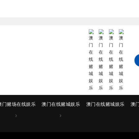
澳门赌场在线娱乐
澳门在线赌城娱乐
澳门在线赌城娱乐
澳