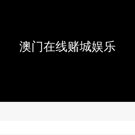
澳门在线赌城娱乐