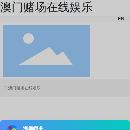
澳门赌场在线娱乐
EN
网站澳门赌场在线娱乐
澳门赌场在线娱乐
澳门在线赌城娱乐
澳门在线赌城娱乐
澳门赌场在线娱乐